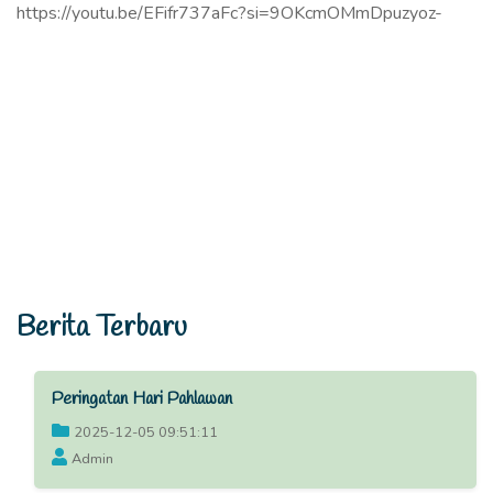
https://youtu.be/EFifr737aFc?si=9OKcmOMmDpuzyoz-
Berita Terbaru
Peringatan Hari Pahlawan
2025-12-05 09:51:11
Admin