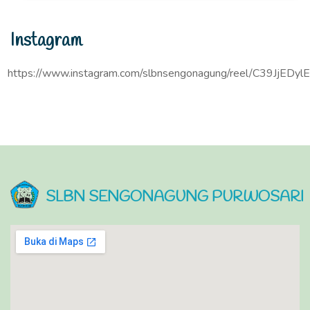
Instagram
https://www.instagram.com/slbnsengonagung/reel/C39JjEDylE
SLBN SENGONAGUNG PURWOSARI